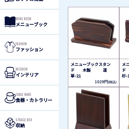
MENU BOOK
メニューブック
FASHION
ファッション
メニューブックスタン
メ
INTERIOR
ド 木製 道
ド
インテリア
草-21
杉-
1029円
(税込)
TABLE WARE
食器・カトラリー
STRAGE BOX
収納