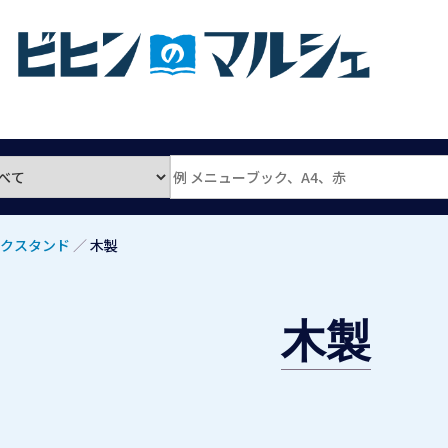
ックスタンド
／
木製
木製