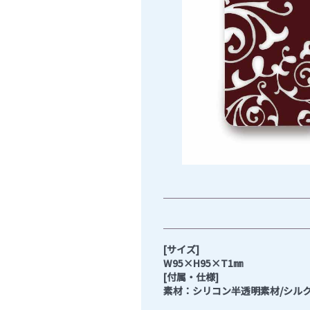
[サイズ]
W95×H95×T1㎜
[付属・仕様]
素材：シリコン半透明素材/シル