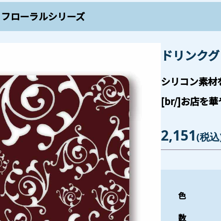
、フローラルシリーズ
ドリンクグ
シリコン素材
[br/]お店
2,151
(税込
色
数