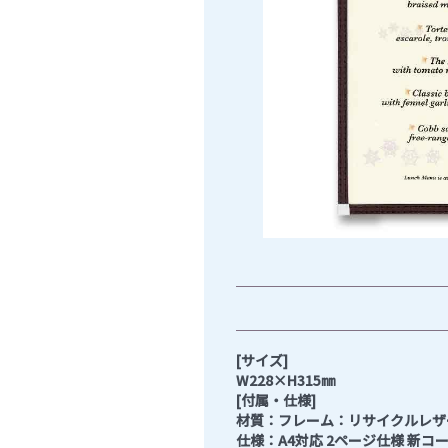
[サイズ]
W228×H315㎜
[付属・仕様]
材質：フレーム：リサイクルレザー
仕様：A4対応 2ページ仕様 新コ