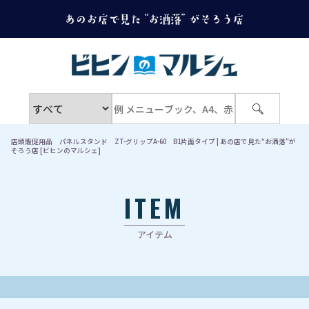
店頭販促用品 パネルスタンド ZT-グリップA-60 B1片面タイプ | あの店で見た“お洒落”が
そろう店 [ビヒンのマルシェ]
ITEM
アイテム