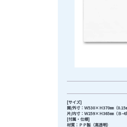
[サイズ]
開/外寸：Ｗ530×Ｈ370㎜（0.1
片/内寸：Ｗ259×Ｈ365㎜（Ｂ-
[付属・仕様]
材質：ＰＰ製（高透明）