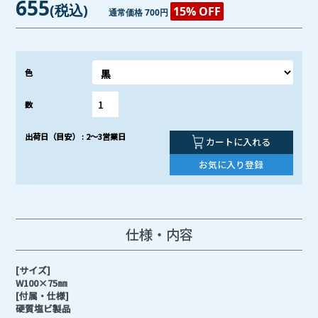
655
(税込)
15% OFF
通常価格 700円
色
数
出荷日（目安） : 2～3営業日
カートに入れる
お気に入り登録
仕様・内容
[サイズ]
W100×75㎜
[付属・仕様]
硬質塩ビ製品