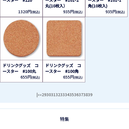
ースター #220
ースター #101-2
ースター #101-1
丸(10枚入）
角(10枚入)
1320円
935円
935円
(税込)
(税込)
(税込)
ドリンクグッズ コ
ドリンクグッズ コ
ースター #100丸
ースター #100角
655円
655円
(税込)
(税込)
|«
«
29
30
31
32
33
34
35
36
37
38
39
特集