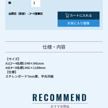
数
出荷日（目安） : 2～3営業日
カートに入れる
お気に入り登録
仕様・内容
【サイズ】
A1(2〜4名様):549×841mm
A0(4〜8名様):841×1189mm
【仕様】
スチレンボード7mm厚、半光沢紙
RECOMMEND
おすすめ商品