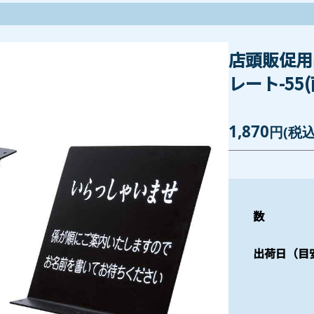
店頭販促用
レート-55(
1,870
円
(税込
数
出荷日（目安