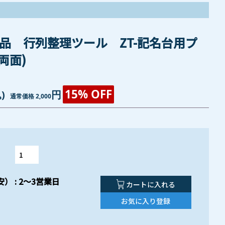
品 行列整理ツール ZT-記名台用プ
両面)
15% OFF
)
円
通常価格 2,000
） : 2～3営業日
カートに入れる
お気に入り登録