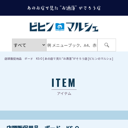
店頭販促用品 ボード KS-O | あの店で見た“お洒落”がそろう店 [ビヒンのマルシェ]
ITEM
アイテム
店頭販促用品 ボード KS-O